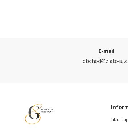
E-mail
obchod@zlatoeu.c
Infor
Jak naku