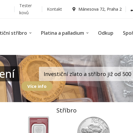
Tester
Kontakt
Mánesova 72, Praha 2
kovů
tiční stříbro
Platina a palladium
Odkup
Spo
ení
Investiční zlato a stříbro již od 50
Více info
Stříbro