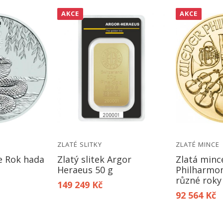
AKCE
AKCE
ZLATÉ SLITKY
ZLATÉ MINCE
e Rok hada
Zlatý slitek Argor
Zlatá minc
Heraeus 50 g
Philharmon
různé roky
149 249 Kč
92 564 Kč