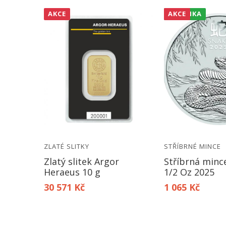
AKCE
NOVINKA
AKCE
ZLATÉ SLITKY
STŘÍBRNÉ MINCE
íbrný
Zlatý slitek Argor
Stříbrná minc
250 g
Heraeus 10 g
1/2 Oz 2025
30 571 Kč
1 065 Kč