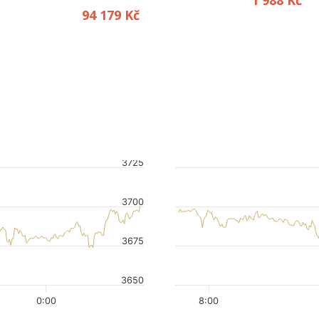
1 988 Kč
94 179 Kč