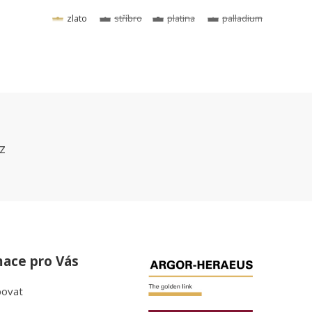
z
mace pro Vás
povat