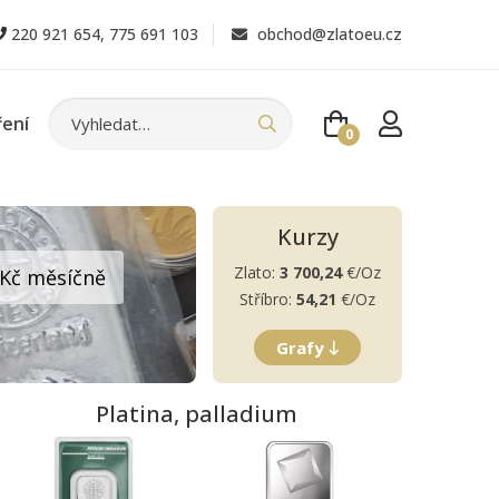
220 921 654
,
775 691 103
obchod@zlatoeu.cz
ření
0
Kurzy
Zlato:
3 700,24
€/Oz
0 Kč měsíčně
Stříbro:
54,21
€/Oz
Grafy
Platina, palladium