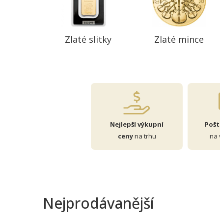
Zlaté slitky
Zlaté mince
Nejlepší výkupní
Poš
ceny
na trhu
na 
Nejprodávanější