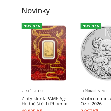
Novinky
NOVINKA
NOVINKA
ZLATÉ SLITKY
STŘÍBRNÉ MINCE
 Orel
Zlatý slitek PAMP 5g-
Stříbrná minc
Hodně štěstí Phoenix
Oz r. 2026