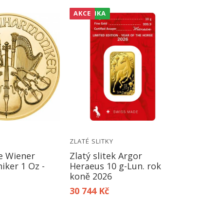
NOVINKA
AKCE
NOVINK
AKCE
ZLATÉ SLITKY
ZLATÉ SL
e Wiener
Zlatý slitek Argor
Zlatý sl
iker 1 Oz -
Heraeus 10 g-Lun. rok
Znamení
koně 2026
Ryby
30 744 Kč
3 172 K