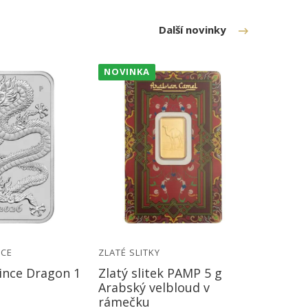
Další novinky
NOVINKA
NOVINK
NCE
ZLATÉ SLITKY
ZLATÉ SL
ince Dragon 1
Zlatý slitek PAMP 5 g
Zlatý s
Arabský velbloud v
Diego 
rámečku