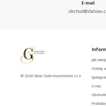
E-mail
obchod@zlatoeu.c
Infor
Jak naku
Otázky a
© 2026 Silver Gold Investments s.r.o.
Spoluprá
O nás
Obchodn
Prohláše