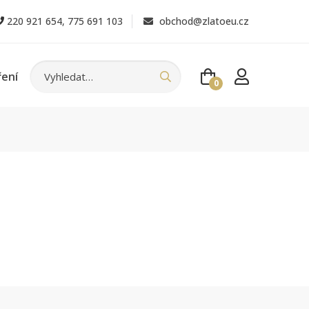
220 921 654
,
775 691 103
obchod@zlatoeu.cz
ření
0