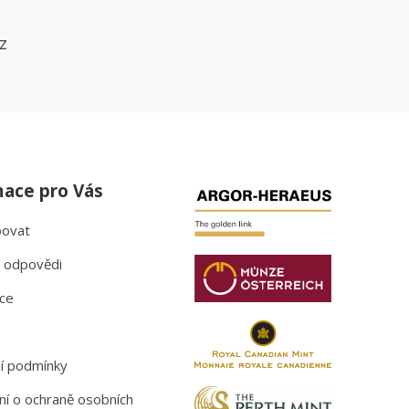
z
mace pro Vás
povat
 odpovědi
ce
í podmínky
ní o ochraně osobních