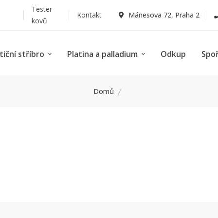
Tester
Kontakt
Mánesova 72, Praha 2
kovů
tiční stříbro
Platina a palladium
Odkup
Spo
Domů