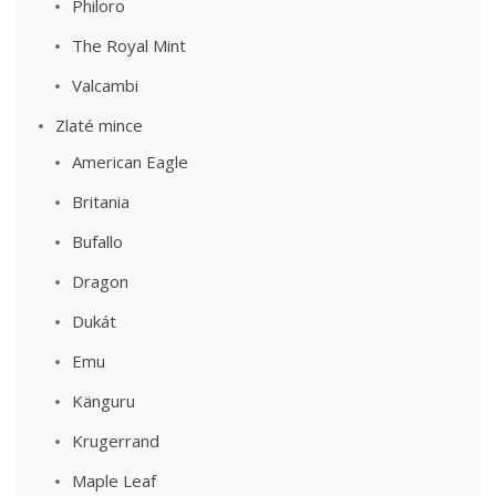
Philoro
The Royal Mint
Valcambi
Zlaté mince
American Eagle
Britania
Bufallo
Dragon
Dukát
Emu
Känguru
Krugerrand
Maple Leaf