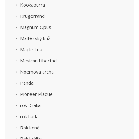
Kookaburra
Krugerrand
Magnum Opus
Maltézský kříž
Maple Leaf
Mexican Libertad
Noemova archa
Panda
Pioneer Plaque
rok Draka
rok hada
Rok koně
Rok králíka