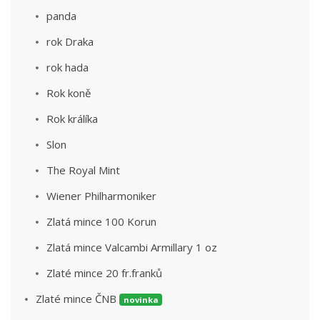
panda
rok Draka
rok hada
Rok koně
Rok králíka
Slon
The Royal Mint
Wiener Philharmoniker
Zlatá mince 100 Korun
Zlatá mince Valcambi Armillary 1 oz
Zlaté mince 20 fr.franků
Zlaté mince ČNB
novinka