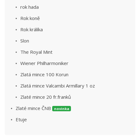
rok hada
Rok koně
Rok králíka
Slon
The Royal Mint
Wiener Philharmoniker
Zlatá mince 100 Korun
Zlatá mince Valcambi Armillary 1 oz
Zlaté mince 20 fr.franků
Zlaté mince ČNB
novinka
Etuje