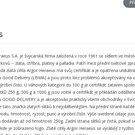
Př
s
aeus S.A. je švýcarská firma založená v roce 1961 se sídlem ve měst
kovů – zlata, stříbra, platiny a palladia. Patří mezi přední světové 
ždá zlatá cihla Argor-Heraeus má svůj certifikát a je opatřena uniká
 Good Delivery (LBMA) a jsou proto bez problémů akceptovány na všech
výrobní číslo. U váhových kategorií do 100 g je certifikát zataven spol
litků 250 g, 500 g a 1000 g jsou volné a certifikát je přikládán oddě
u GOOD DELIVERY a je akceptován prakticky všemi obchodníky v Evropě
e tato značka zlatých slitků k nejoblíbenějším. Na přední straně každé
du, hmotnost, ryzost, punc a výrobní číslo. Výše uvedené údaje jsou
 dodáván až od hmotnosti 250g. Zadní strana slitků je čistá, pokud se
kde je zobrazeno logo. Zlaté cihly Argor-Heraeus se vyrábějí z ryzího 