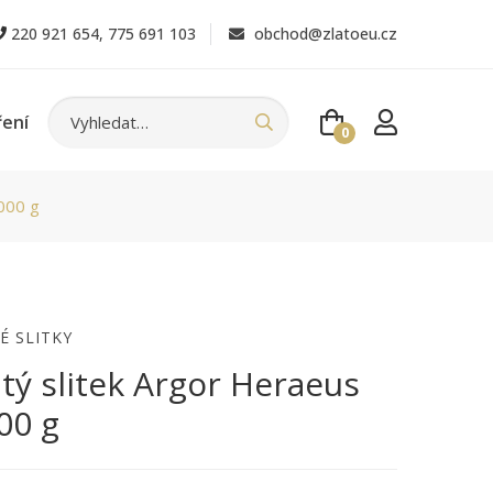
220 921 654
,
775 691 103
obchod@zlatoeu.cz
ření
0
1000 g
É SLITKY
atý slitek Argor Heraeus
00 g