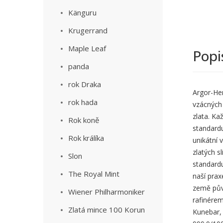
Känguru
Krugerrand
Maple Leaf
Popi
panda
rok Draka
Argor-Her
rok hada
vzácných 
zlata. Ka
Rok koně
standardu
Rok králíka
unikátní 
zlatých s
Slon
standard
The Royal Mint
naší prax
země půvo
Wiener Philharmoniker
rafinérem
Zlatá mince 100 Korun
Kunebar, 