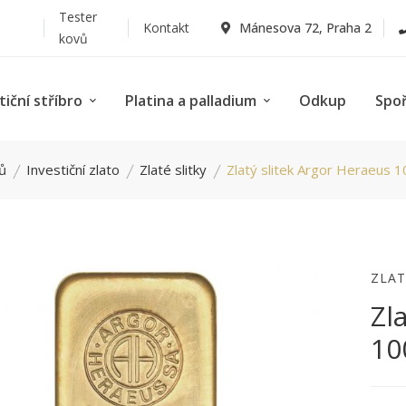
Tester
Kontakt
Mánesova 72, Praha 2
kovů
tiční stříbro
Platina a palladium
Odkup
Spo
ů
Investiční zlato
Zlaté slitky
Zlatý slitek Argor Heraeus 
ZLAT
Zl
10