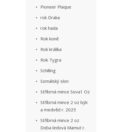
Pioneer Plaque
rok Draka
rok hada
Rok koně
Rok králíka
Rok Tygra
Schilling
Somálský slon
Stříbrná mince Sova1 Oz
Stříbrná mince 2 oz býk
a medvěd r. 2025
Stříbrná mince 2 oz
Doba ledová Mamut r.