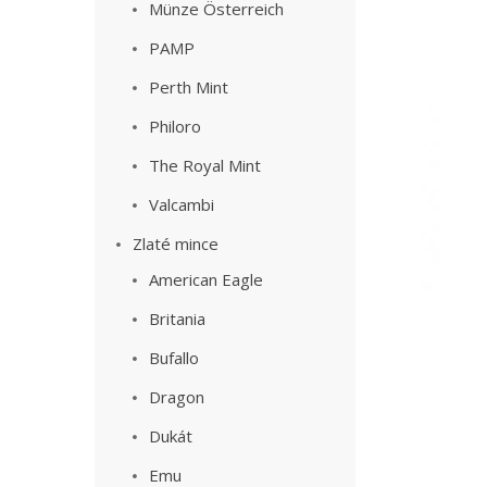
Münze Österreich
PAMP
Perth Mint
Philoro
The Royal Mint
Valcambi
Zlaté mince
American Eagle
Britania
Bufallo
Dragon
Dukát
Emu