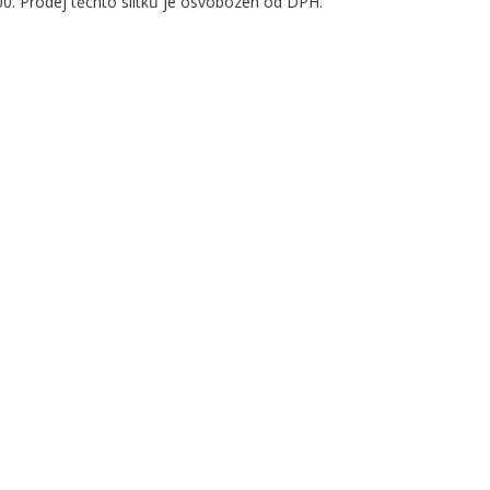
0. Prodej těchto slitků je osvobozen od DPH.