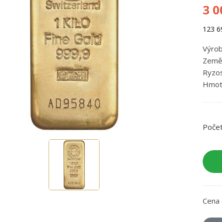
3 0
123 6
Výrob
Země 
Ryzo
Hmot
Poče
Cena 