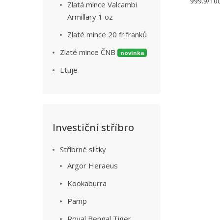
999.9/100
Zlatá mince Valcambi
Armillary 1 oz
Zlaté mince 20 fr.franků
Zlaté mince ČNB
novinka
Etuje
Investiční stříbro
Stříbrné slitky
Argor Heraeus
Kookaburra
Pamp
Royal Bengal Tiger