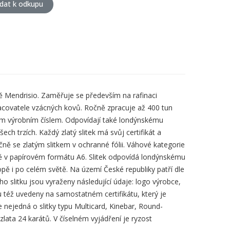
idat k odkupu
ě Mendrisio. Zaměřuje se především na rafinaci
zpracovatele vzácných kovů. Ročně zpracuje až 400 tun
tním výrobním číslem. Odpovídají také londýnskému
 trzích. Každý zlatý slitek má svůj certifikát a
ečně se zlatým slitkem v ochranné fólii. Váhové kategorie
leně v papírovém formátu A6. Slitek odpovídá londýnskému
 i po celém světě. Na území České republiky patří dle
ho slitku jsou vyraženy následující údaje: logo výrobce,
 též uvedeny na samostatném certifikátu, který je
 nejedná o slitky typu Multicard, Kinebar, Round-
zlata 24 karátů. V číselném vyjádření je ryzost