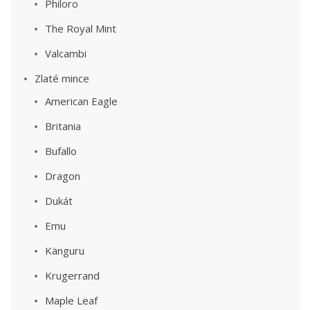
Philoro
The Royal Mint
Valcambi
Zlaté mince
American Eagle
Britania
Bufallo
Dragon
Dukát
Emu
Känguru
Krugerrand
Maple Leaf