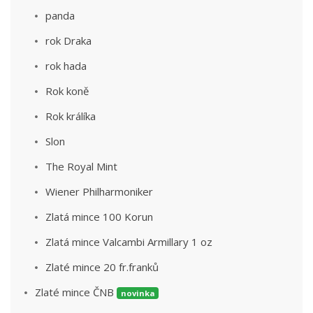
panda
rok Draka
rok hada
Rok koně
Rok králíka
Slon
The Royal Mint
Wiener Philharmoniker
Zlatá mince 100 Korun
Zlatá mince Valcambi Armillary 1 oz
Zlaté mince 20 fr.franků
Zlaté mince ČNB
novinka