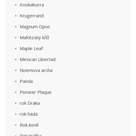
Kookaburra
Krugerrand
Magnum Opus
Maltézský kříž
Maple Leaf
Mexican Libertad
Noemova archa
Panda
Pioneer Plaque
rok Draka
rok hada
Rok koně
Rok králíka