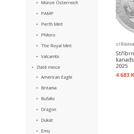
Münze Österreich
PAMP
Perth Mint
Philoro
STŘÍBRN
The Royal Mint
Stříbr
Valcambi
kanadsk
2025
Zlaté mince
4 683 
American Eagle
Britania
Bufallo
Dragon
Dukát
Emu