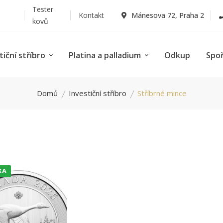
Tester
Kontakt
Mánesova 72, Praha 2
kovů
tiční stříbro
Platina a palladium
Odkup
Spo
Domů
Investiční stříbro
Stříbrné mince
KA