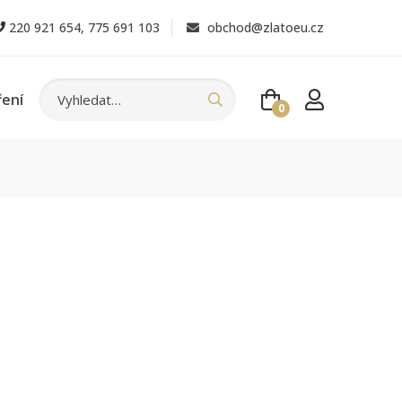
220 921 654
,
775 691 103
obchod@zlatoeu.cz
ření
0