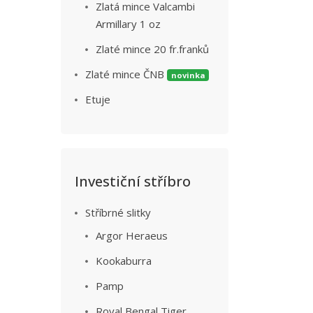
Zlatá mince Valcambi
Armillary 1 oz
Zlaté mince 20 fr.franků
Zlaté mince ČNB
novinka
Etuje
Investiční stříbro
Stříbrné slitky
Argor Heraeus
Kookaburra
Pamp
Royal Bengal Tiger