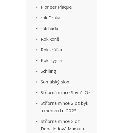
Pioneer Plaque
rok Draka
rok hada
Rok koně
Rok králíka
Rok Tygra
Schilling
Somálský slon
Stříbrná mince Sova1 Oz
Stříbrná mince 2 oz býk
a medvěd r. 2025
Stříbrná mince 2 oz
Doba ledová Mamut r.