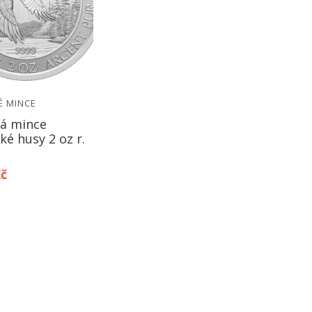
É MINCE
ná mince
é husy 2 oz r.
Kč