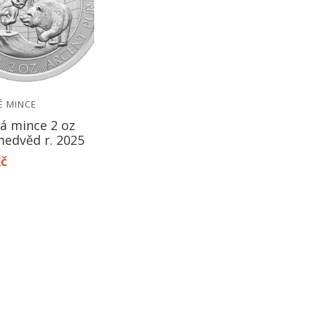
É MINCE
ná mince 2 oz
medvěd r. 2025
Kč