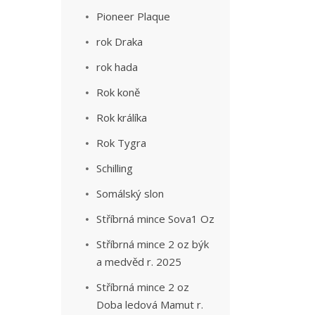
Pioneer Plaque
rok Draka
rok hada
Rok koně
Rok králíka
Rok Tygra
Schilling
Somálský slon
Stříbrná mince Sova1 Oz
Stříbrná mince 2 oz býk
a medvěd r. 2025
Stříbrná mince 2 oz
Doba ledová Mamut r.