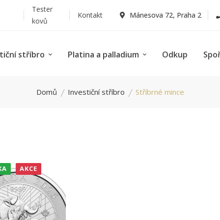
Tester
Kontakt
Mánesova 72, Praha 2
kovů
tiční stříbro
Platina a palladium
Odkup
Spo
Domů
Investiční stříbro
Stříbrné mince
KA
AKCE