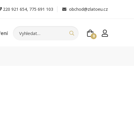
220 921 654
,
775 691 103
obchod@zlatoeu.cz
ření
0