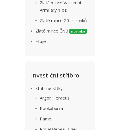
Zlatá mince Valcambi
Armillary 1 oz
Zlaté mince 20 fr.franků
Zlaté mince ČNB
novinka
Etuje
Investiční stříbro
Stříbrné slitky
Argor Heraeus
Kookaburra
Pamp
Royal Bengal Tiger