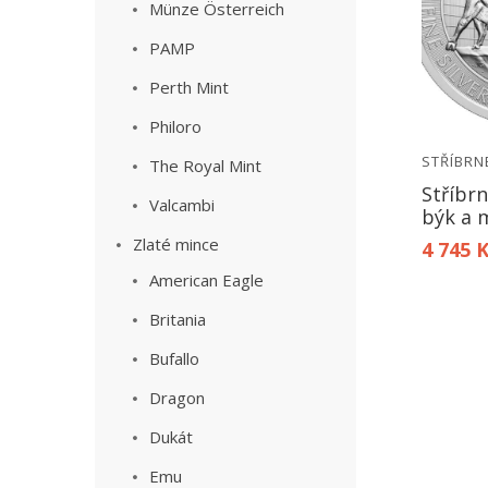
Münze Österreich
PAMP
Perth Mint
Philoro
STŘÍBRN
The Royal Mint
Stříbr
Valcambi
býk a 
Zlaté mince
4 745 
American Eagle
Britania
Bufallo
Dragon
Dukát
Emu