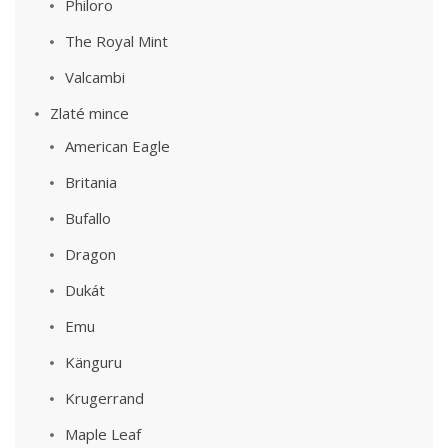
Philoro
The Royal Mint
Valcambi
Zlaté mince
American Eagle
Britania
Bufallo
Dragon
Dukát
Emu
Känguru
Krugerrand
Maple Leaf