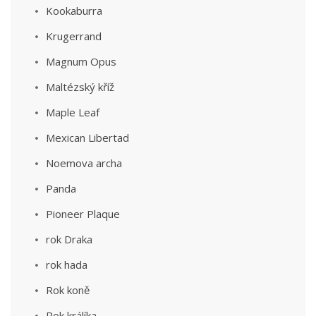
Kookaburra
Krugerrand
Magnum Opus
Maltézský kříž
Maple Leaf
Mexican Libertad
Noemova archa
Panda
Pioneer Plaque
rok Draka
rok hada
Rok koně
Rok králíka