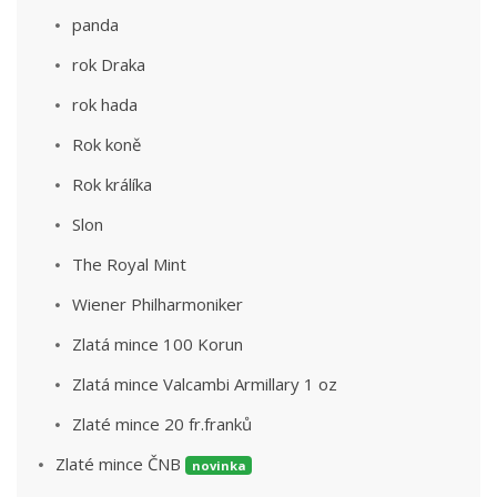
panda
rok Draka
rok hada
Rok koně
Rok králíka
Slon
The Royal Mint
Wiener Philharmoniker
Zlatá mince 100 Korun
Zlatá mince Valcambi Armillary 1 oz
Zlaté mince 20 fr.franků
Zlaté mince ČNB
novinka