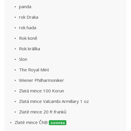
panda
rok Draka
rok hada
Rok koně
Rok králíka
Slon
The Royal Mint
Wiener Philharmoniker
Zlatá mince 100 Korun
Zlatá mince Valcambi Armillary 1 oz
Zlaté mince 20 fr.franků
Zlaté mince ČNB
novinka