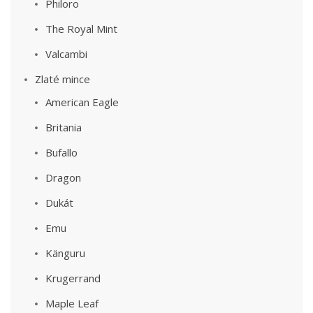
Philoro
The Royal Mint
Valcambi
Zlaté mince
American Eagle
Britania
Bufallo
Dragon
Dukát
Emu
Känguru
Krugerrand
Maple Leaf