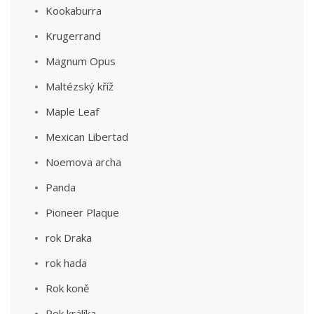
Kookaburra
Krugerrand
Magnum Opus
Maltézský kříž
Maple Leaf
Mexican Libertad
Noemova archa
Panda
Pioneer Plaque
rok Draka
rok hada
Rok koně
Rok králíka