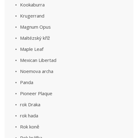
Kookaburra
Krugerrand
Magnum Opus
Maltézský kříž
Maple Leaf
Mexican Libertad
Noemova archa
Panda
Pioneer Plaque
rok Draka
rok hada
Rok koně
Rok králíka