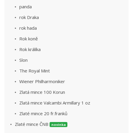
panda
rok Draka
rok hada
Rok koně
Rok králíka
Slon
The Royal Mint
Wiener Philharmoniker
Zlatá mince 100 Korun
Zlatá mince Valcambi Armillary 1 oz
Zlaté mince 20 fr.franků
Zlaté mince ČNB
novinka