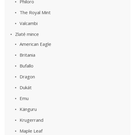
Philoro
The Royal Mint
Valcambi
Zlaté mince
American Eagle
Britania
Bufallo
Dragon
Dukát
Emu
Känguru
Krugerrand
Maple Leaf