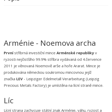
Arménie - Noemova archa
První
stříbrná investiční mince
Arménské republiky
v
ryzosti nejčistšího 99.9% stříbra vydávaná od 4.července
2011 je věnovaná Noemově arše a hoře Ararat. Mince je
produkována německou soukromou mincovnou jejíž
značka
LEV
- Leipziger Edelmetall Verarbeitung (Leipzig
Precious Metals Factory) je umístěna na lícní straně mince.
Líc
Lícní strana zachycuje státní znak Arménie, váhu, ryzost a