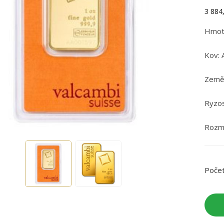
3 884
Hmot
Kov: 
Země 
Ryzos
Rozmě
Poče