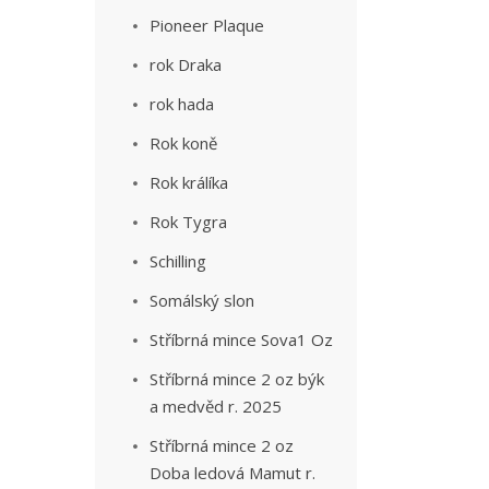
Pioneer Plaque
rok Draka
rok hada
Rok koně
Rok králíka
Rok Tygra
Schilling
Somálský slon
Stříbrná mince Sova1 Oz
Stříbrná mince 2 oz býk
a medvěd r. 2025
Stříbrná mince 2 oz
Doba ledová Mamut r.