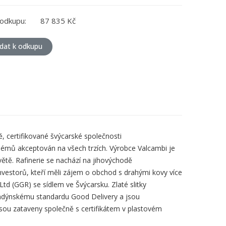
odkupu:
87 835 Kč
idat k odkupu
 certifikované švýcarské společnosti
émů akceptován na všech trzích. Výrobce Valcambi je
větě. Rafinerie se nachází na jihovýchodě
nvestorů, kteří měli zájem o obchod s drahými kovy více
Ltd (GGR) se sídlem ve Švýcarsku. Zlaté slitky
londýnskému standardu Good Delivery a jsou
 jsou zataveny společně s certifikátem v plastovém