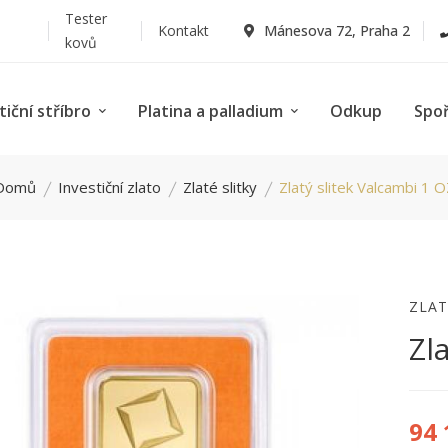
Tester
Kontakt
Mánesova 72, Praha 2
kovů
tiční stříbro
Platina a palladium
Odkup
Spo
Domů
Investiční zlato
Zlaté slitky
Zlatý slitek Valcambi 1 O
ZLAT
Zl
94 