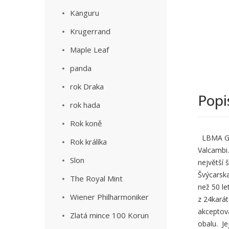
Känguru
Krugerrand
Maple Leaf
panda
rok Draka
Popi
rok hada
Rok koně
LBMA Good
Rok králíka
Valcambi
Slon
největší 
Švýcarska
The Royal Mint
než 50 le
Wiener Philharmoniker
z 24karát
akceptová
Zlatá mince 100 Korun
obalu. J