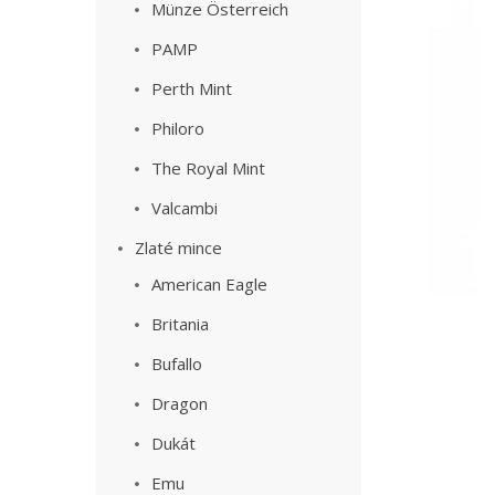
Münze Österreich
PAMP
Perth Mint
Philoro
The Royal Mint
Valcambi
Zlaté mince
American Eagle
Britania
Bufallo
Dragon
Dukát
Emu