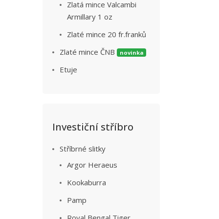
Zlatá mince Valcambi
Armillary 1 oz
Zlaté mince 20 fr.franků
Zlaté mince ČNB
novinka
Etuje
Investiční stříbro
Stříbrné slitky
Argor Heraeus
Kookaburra
Pamp
Royal Bengal Tiger