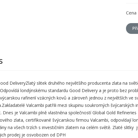
Cena 
Př
s
 DeliveryZlatý slitek druhého největšího producenta zlata na světě,
.Odpovídá londýnskému standardu Good Delivery a je proto bez probl
švýcarskou rafinerií vzácných kovů a zároveň jednou z největších ve s
.Zakladatelé Valcambi patřili mezi skupinu soukromých švýcarských i
t. Dnes je Valcambi plně vlastněna společností Global Gold Refineries 
ového zlata, certifikované švýcarskou firmou Valcambi, odpovídají 
ny na všech trzích s investičním zlatem na celém světě. Zlaté slitky
ejich prodej je osvobozen od DPH