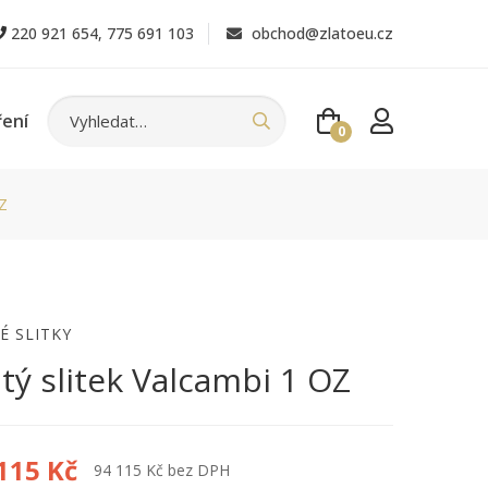
220 921 654
,
775 691 103
obchod@zlatoeu.cz
ření
0
Z
É SLITKY
atý slitek Valcambi 1 OZ
115 Kč
94 115 Kč bez DPH