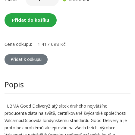
Přidat do košíku
Cena odkupu:
1 417 698 Kč
Přidat k odkupu
Popis
LBMA Good DeliveryZlatý slitek druhého největšího
producenta zlata na světě, certifikované švýcarské společnosti
Valcambi.Odpovídá londýnskému standardu Good Delivery a je
proto bez problémů akceptován na všech trzích. Výrobce
Valcambi je největší švýcarskou rafinerií vzácných kovů a