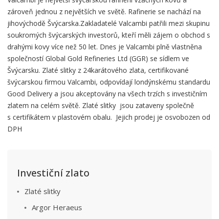
zároveň jednou z největších ve světě. Rafinerie se nachází na
jihovýchodě Švýcarska.Zakladatelé Valcambi patřili mezi skupinu
soukromých švýcarských investorů, kteří měli zájem o obchod s
drahými kovy více než 50 let. Dnes je Valcambi plně vlastněna
společností Global Gold Refineries Ltd (GGR) se sídlem ve
Švýcarsku. Zlaté slitky z 24karátového zlata, certifikované
švýcarskou firmou Valcambi, odpovídají londýnskému standardu
Good Delivery a jsou akceptovány na všech trzích s investičním
zlatem na celém světě. Zlaté slitky jsou zataveny společně
s certifikátem v plastovém obalu. Jejich prodej je osvobozen od
DPH
Investiční zlato
Zlaté slitky
Argor Heraeus